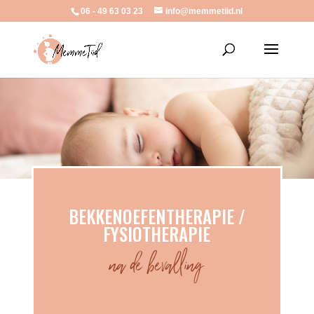
06 - 49 63 03 23
info@memmetiid.nl
BEKKENOEFENTHERAPIE /
FYSIOTHERAPIE
na de bevalling