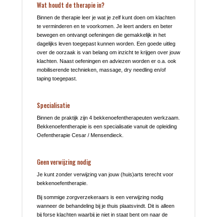
Wat houdt de therapie in?
Binnen de therapie leer je wat je zelf kunt doen om klachten
te verminderen en te voorkomen. Je leert anders en beter
bewegen en ontvangt oefeningen die gemakkelijk in het
dagelijks leven toegepast kunnen worden. Een goede uitleg
over de oorzaak is van belang om inzicht te krijgen over jouw
klachten. Naast oefeningen en adviezen worden er o.a. ook
mobiliserende technieken, massage, dry needling en/of
taping toegepast.
Specialisatie
Binnen de praktijk zijn 4 bekkenoefentherapeuten werkzaam.
Bekkenoefentherapie is een specialisatie vanuit de opleiding
Oefentherapie Cesar / Mensendieck.
Geen verwijzing nodig
Je kunt zonder verwijzing van jouw (huis)arts terecht voor
bekkenoefentherapie.
Bij sommige zorgverzekeraars is een verwijzing nodig
wanneer de behandeling bij je thuis plaatsvindt. Dit is alleen
bij forse klachten waarbij je niet in staat bent om naar de