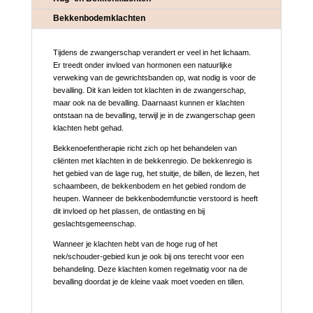
Bekkenbodemklachten
Tijdens de zwangerschap verandert er veel in het lichaam.
Er treedt onder invloed van hormonen een natuurlijke
verweking van de gewrichtsbanden op, wat nodig is voor de
bevalling. Dit kan leiden tot klachten in de zwangerschap,
maar ook na de bevalling. Daarnaast kunnen er klachten
ontstaan na de bevalling, terwijl je in de zwangerschap geen
klachten hebt gehad.
Bekkenoefentherapie richt zich op het behandelen van
cliënten met klachten in de bekkenregio. De bekkenregio is
het gebied van de lage rug, het stuitje, de billen, de liezen, het
schaambeen, de bekkenbodem en het gebied rondom de
heupen. Wanneer de bekkenbodemfunctie verstoord is heeft
dit invloed op het plassen, de ontlasting en bij
geslachtsgemeenschap.
Wanneer je klachten hebt van de hoge rug of het
nek/schouder-gebied kun je ook bij ons terecht voor een
behandeling. Deze klachten komen regelmatig voor na de
bevalling doordat je de kleine vaak moet voeden en tillen.