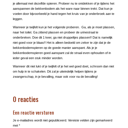
je allemaal met dezelfde spieren. Probeer nu te ontdekken of je tijdens het
aanspannen de bekkenbodem als het ware naar binnen trekt. Dat kun je
voelen door bijvoorbeeld je hand tegen het kruis van je onderbroek aan te
leggen.
Wanneer je twijfelt kun je het volgende proberen. Ga, als je moet plassen,
naar het toilet. Ga zittend plassen en probeer de urinestraal te
onderbreken. Doe dit 1 keer, ga niet druppeltjes plassen!! Dat is namelijk
niet goed voor je blaas!! Het is alleen bedoeld om zeker te zijn dat je de
bekkenbodemspieren op de goede manier aanspant. Als je je
bekkenbodemspieren goed aanspant zal de straal even ophouden of in
ieder geval een stuk minder worden.
Wanneer dit niet lukt of je twijfelt of je het wel goed doet, schroom dan niet
om hulp in te schakelen. Dit zal je uiteindelijk helpen tijdens je
zwangerschap, in je bevalling, maar ook voor na de bevalling!
0 reacties
Een reactie versturen
Je e-mailadres wordt niet gepubliceerd.
Vereiste velden zijn gemarkeerd
met
*