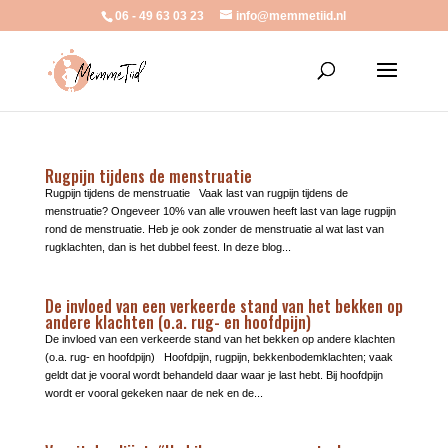
06 - 49 63 03 23
info@memmetiid.nl
Rugpijn tijdens de menstruatie
Rugpijn tijdens de menstruatie Vaak last van rugpijn tijdens de
menstruatie? Ongeveer 10% van alle vrouwen heeft last van lage rugpijn
rond de menstruatie. Heb je ook zonder de menstruatie al wat last van
rugklachten, dan is het dubbel feest. In deze blog...
De invloed van een verkeerde stand van het bekken op
andere klachten (o.a. rug- en hoofdpijn)
De invloed van een verkeerde stand van het bekken op andere klachten
(o.a. rug- en hoofdpijn) Hoofdpijn, rugpijn, bekkenbodemklachten; vaak
geldt dat je vooral wordt behandeld daar waar je last hebt. Bij hoofdpijn
wordt er vooral gekeken naar de nek en de...